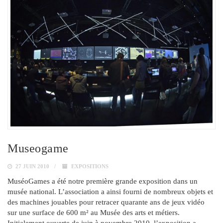
Museogame
27 JUIN 2010
EXPOSITIONS
MuséoGames a été notre première grande exposition dans un
musée national. L’association a ainsi fourni de nombreux objets et
des machines jouables pour retracer quarante ans de jeux vidéo
sur une surface de 600 m² au Musée des arts et métiers.
Initialement ouverte de juin à novembre 2010, l’exposition a