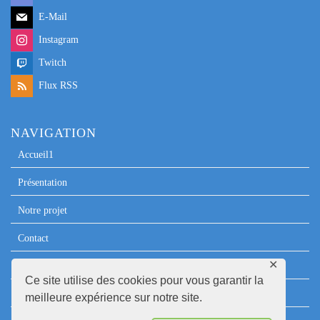
E-Mail
Instagram
Twitch
Flux RSS
NAVIGATION
Accueil1
Présentation
Notre projet
Contact
✕
Espace Presse
Ce site utilise des cookies pour vous garantir la
Mentions légales
meilleure expérience sur notre site.