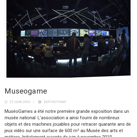
Museogame
27 JUIN 2010
EXPOSITIONS
MuséoGames a été notre première grande exposition dans un
musée national. L’association a ainsi fourni de nombreux
objets et des machines jouables pour retracer quarante ans de
jeux vidéo sur une surface de 600 m² au Musée des arts et
métiers. Initialement ouverte de juin à novembre 2010,