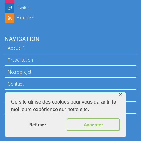
Twitch
Flux RSS
NAVIGATION
Accueil1
Présentation
Notre projet
Contact
✕
Espace Presse
Ce site utilise des cookies pour vous garantir la
Mentions légales
meilleure expérience sur notre site.
Refuser
Accepter