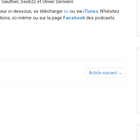
Gauthier, Sseb22 et Olivier Derivière
teur ci-dessous, se télécharger
ici
ou via
iTunes
. N’hésitez
tions, ici-même ou sur la page
Facebook
des podcasts.
Article suivant →