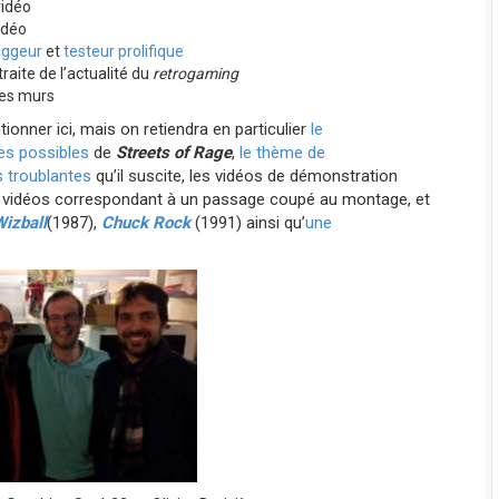
vidéo
idéo
ggeur
et
testeur prolifique
traite de l’actualité du
retrogaming
 les murs
onner ici, mais on retiendra en particulier
le
ces possibles
de
Streets of Rage
,
le thème de
s troublantes
qu’il suscite, les vidéos de démonstration
es vidéos correspondant à un passage coupé au montage, et
izball
(1987),
Chuck Rock
(1991) ainsi qu’
une