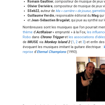
Romain Gauthier
, compositeur de musique de jeux 
Olivier Derivière
, compositeur de musique de jeux v
SSeb22
, auteur de
Ma « carrière » de joueur
,
gameblo
Guillaume Verdin
, responsable éditorial du
Mag
qui 
et
Jean-Sébastien Brugalat
, qui joue au synthé sur
Nombreuses sont les musiques que l’on pourrait menti
thème
d’
ActRaiser
« emprunté » à la Fox,
les influen
Robo
dans
Chrono Trigger
et
les associations d’idée
de
iMUSE
via
Monkey Island 2
(
1
,
2
et
3
) et enfin d
évoquant les musiques imitant la guitare électrique :
W
reprise
d’
Eternal Champions
(1993).