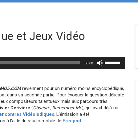
ue et Jeux Vidéo
Utilisez
00:00
les
flèches
haut/bas
pour
e MO5.COM
reviennent pour un numéro moins encyclopédique,
augmenter
bat dans sa seconde partie. Pour évoquer la question délicate
ou
 deux compositeurs talentueux mais aux parcours très
diminuer
ivier Derivière
(
Obscure
,
Remember Me
), qui avait déjà fait
le
encontres Vidéoludiques
. L’émission a été
volume.
ion à l’aide du studio mobile de
Freepod
.