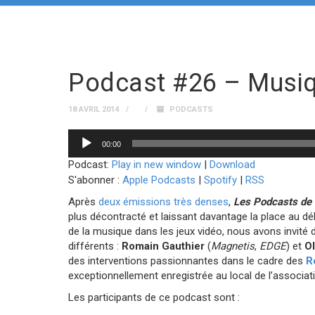
Podcast #26 – Musiq
18 AVRIL 2014
PODCASTS
Lecteur
00:00
audio
Podcast:
Play in new window
|
Download
S'abonner :
Apple Podcasts
|
Spotify
|
RSS
Après
deux émissions très denses
,
Les Podcasts d
plus décontracté et laissant davantage la place au dé
de la musique dans les jeux vidéo, nous avons invité
différents :
Romain Gauthier
(
Magnetis
,
EDGE
) et
Ol
des interventions passionnantes dans le cadre des
R
exceptionnellement enregistrée au local de l’associat
Les participants de ce podcast sont :