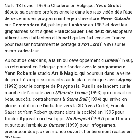
Né le 13 février 1969 à Charleroi en Belgique,
Yves Grolet
débute sa carrière professionnelle dans les jeux vidéo dès l’âge
de seize ans en programmant le jeu d’aventure
Never Outside
sur
Commodore 64
, publié par
Lankhor
en 1987 et dont les
graphismes sont signés
Franck Sauer
. Les deux développeurs
attirent ainsi l’attention d’
Ubisoft
qui les fait venir en France
pour réaliser notamment le portage d’
Iron Lord
(1989) sur le
micro-ordinateur.
Au bout de deux ans, à la fin du développement d’
Unreal
(1990),
ils retournent en Belgique pour fonder avec le programmeur
Yann Robert
le studio
Art & Magic
, qui poursuit dans la veine
de jeux très impressionnants sur le plan technique avec
Agony
(1992) pour le compte de
Psygnosis
. Puis ils se lancent sur le
marché de l’arcade avec
Ultimate Tennis
(1993) qui connaît un
beau succès, contrairement à
Stone Ball
(1994) qui arrive en
pleine mutation de l’industrie vers la 3D. Yves Grolet, Franck
Sauer et Yann Robert quittent alors la société en 1995 pour
fonder
Appeal
, qui développe
No Respect
(1997) pour
Ocean
et surtout l’ambitieux
Outcast
(1999) pour
Infogrames
,
précurseur des jeux en monde ouvert et entièrement réalisé en