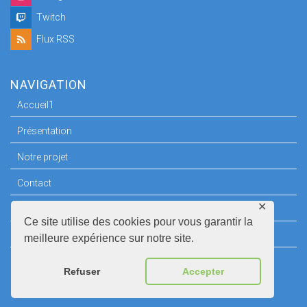
Twitch
Flux RSS
NAVIGATION
Accueil1
Présentation
Notre projet
Contact
✕
Espace Presse
Ce site utilise des cookies pour vous garantir la
Mentions légales
meilleure expérience sur notre site.
Refuser
Accepter