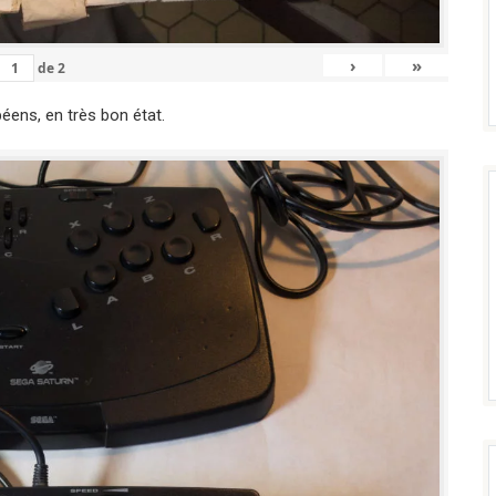
›
»
de
2
éens, en très bon état.