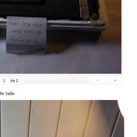
›
»
de
2
le taille.