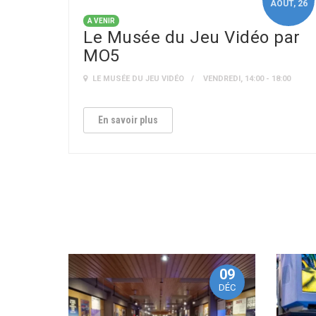
AOÛT
, 26
A VENIR
Le Musée du Jeu Vidéo par
MO5
LE MUSÉE DU JEU VIDÉO
VENDREDI, 14:00 - 18:00
En savoir plus
09
DÉC