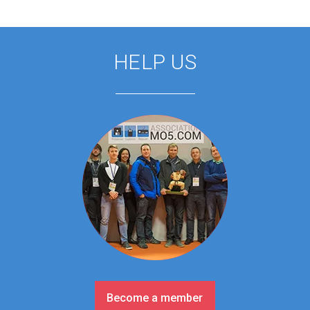
HELP US
Become a member