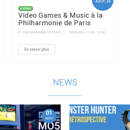
AOÛT
, 26
A VENIR
Video Games & Music à la
Philharmonie de Paris
PHILHARMONIE DE PARIS
VENDREDI, 12:00 - 19:00
En savoir plus
NEWS
01
NOV