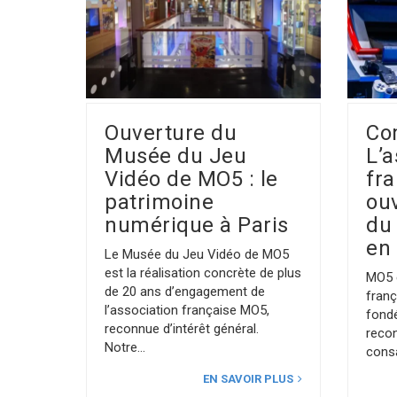
Ouverture du
Co
Musée du Jeu
L’a
Vidéo de MO5 : le
fr
patrimoine
ou
numérique à Paris
du 
en
Le Musée du Jeu Vidéo de MO5
est la réalisation concrète de plus
MO5 
de 20 ans d’engagement de
franç
l’association française MO5,
fondé
reconnue d’intérêt général.
recon
Notre
cons
EN SAVOIR PLUS