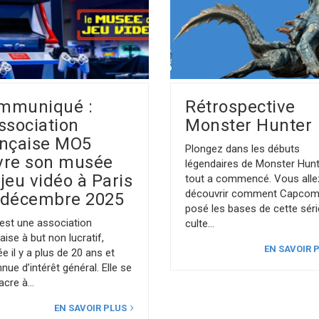
mmuniqué :
Rétrospective
ssociation
Monster Hunter
ançaise MO5
Plongez dans les débuts
vre son musée
légendaires de Monster Hun
jeu vidéo à Paris
tout a commencé. Vous alle
découvrir comment Capcom
 décembre 2025
posé les bases de cette séri
est une association
culte
aise à but non lucratif,
EN SAVOIR 
e il y a plus de 20 ans et
nue d’intérêt général. Elle se
acre à
EN SAVOIR PLUS