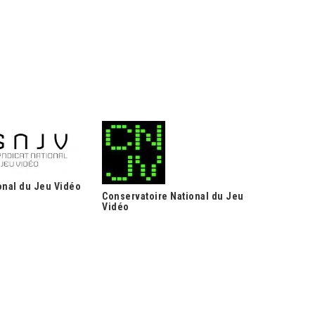
onal du Jeu Vidéo
Conservatoire National du Jeu
Vidéo
Agence Fr
Vidéo